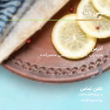
تماس با ما
آدرس
مازندران، بابل شهرک صنعتی منصورکنده
تلفن تماس
01132073285-8
09024658775