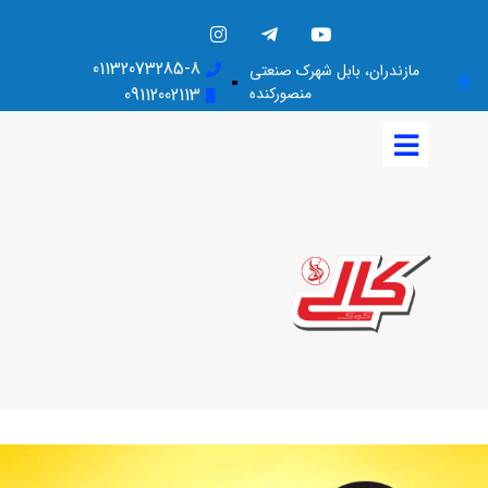
01132073285-8
مازندران، بابل شهرک صنعتی
منصورکنده
09112002113