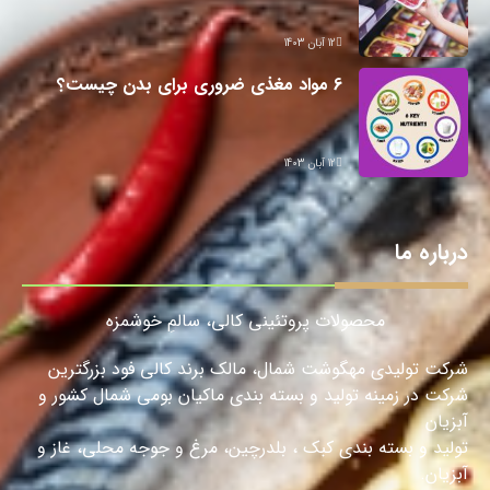
12 آبان 1403
6 مواد مغذی ضروری برای بدن چیست؟
12 آبان 1403
درباره ما
محصولات پروتئینی کالی، سالمِ خوشمزه
شرکت تولیدی مهگوشت شمال، مالک برند کالی فود بزرگترین
شرکت در زمینه تولید و بسته بندی ماکیان بومی شمال کشور و
آبزیان
تولید و بسته بندی کبک ، بلدرچین، مرغ و جوجه محلی، غاز و
آبزیان.