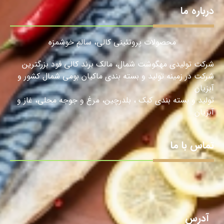
درباره ما
محصولات پروتئینی کالی، سالمِ خوشمزه
شرکت تولیدی مهگوشت شمال، مالک برند کالی فود بزرگترین
شرکت در زمینه تولید و بسته بندی ماکیان بومی شمال کشور و
آبزیان
تولید و بسته بندی کبک ، بلدرچین، مرغ و جوجه محلی، غاز و
آبزیان.
تماس با ما
آدرس