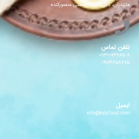
مازندران، بابل شهرک صنعتی منصورکنده
تلفن تماس
01132073285-8
09024658775
ایمیل
info@kalyfood.com