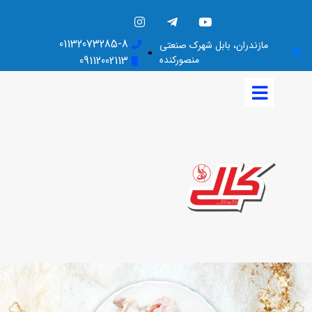
01132073285-8
مازندران، بابل شهرک صنعتی
منصورکنده
09112002113