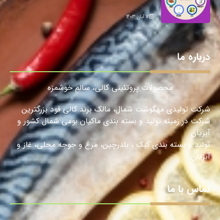
12 آبان 1403
درباره ما
محصولات پروتئینی کالی، سالمِ خوشمزه
شرکت تولیدی مهگوشت شمال، مالک برند کالی فود بزرگترین
شرکت در زمینه تولید و بسته بندی ماکیان بومی شمال کشور و
آبزیان
تولید و بسته بندی کبک ، بلدرچین، مرغ و جوجه محلی، غاز و
آبزیان.
تماس با ما