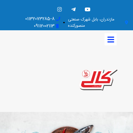
01132073285-8
مازندران، بابل شهرک صنعتی
منصورکنده
09112002113