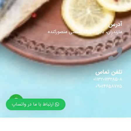
آدرس
مازندران، بابل شهرک صنعتی منصورکنده
تلفن تماس
01132073285-8
09024658775
ارتباط با ما در واتساپ
ایمیل