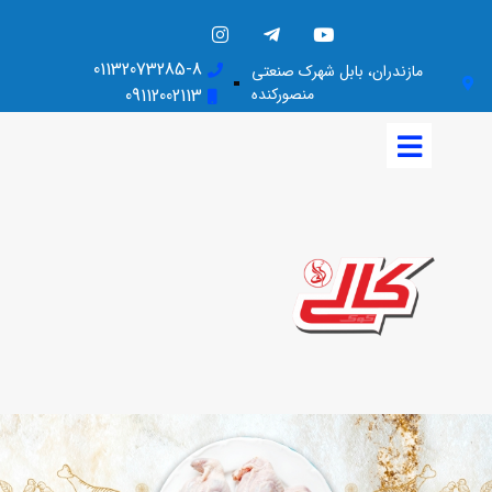
01132073285-8
صنعتی
رکنده
09112002113