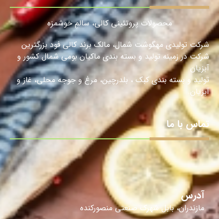
ینی کالی، سالمِ خوشمزه
، مالک برند کالی فود بزرگترین
ته بندی ماکیان بومی شمال کشور و
بلدرچین، مرغ و جوجه محلی، غاز و
عتی منصورکنده