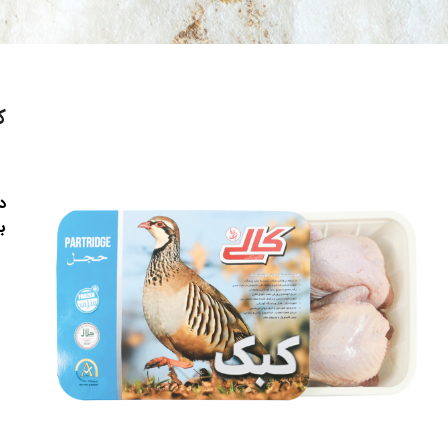
ک
د
ب