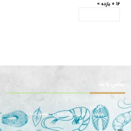
16 + یازده =
تماس با ما
آدرس
مازندران، بابل شهرک صنعتی منصورکنده