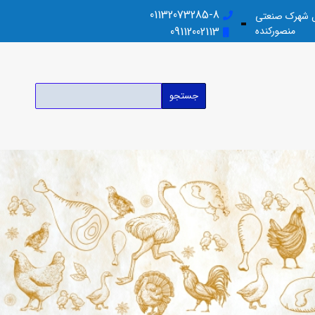
01132073285-8
بل شهرک صنعتی
منصورکنده
09112002113
جستجو