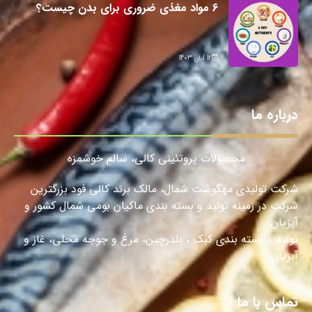
6 مواد مغذی ضروری برای بدن چیست؟
12 آبان 1403
درباره ما
محصولات پروتئینی کالی، سالمِ خوشمزه
شرکت تولیدی مهگوشت شمال، مالک برند کالی فود بزرگترین
شرکت در زمینه تولید و بسته بندی ماکیان بومی شمال کشور و
آبزیان
تولید و بسته بندی کبک ، بلدرچین، مرغ و جوجه محلی، غاز و
آبزیان.
تماس با ما