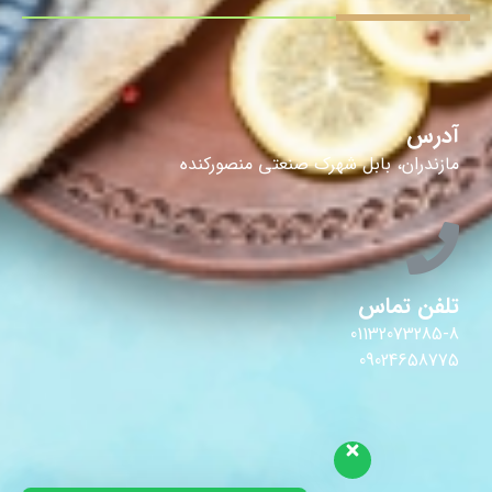
آدرس
مازندران، بابل شهرک صنعتی منصورکنده
تلفن تماس
01132073285-8
09024658775