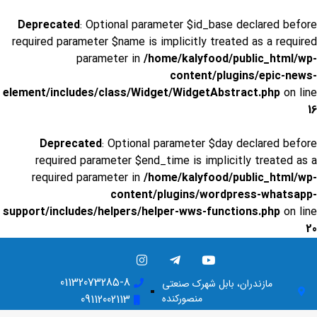
Deprecated
: Optional parameter $id_base declared before
required parameter $name is implicitly treated as a required
parameter in
/home/kalyfood/public_html/wp-
content/plugins/epic-news-
element/includes/class/Widget/WidgetAbstract.php
on line
16
Deprecated
: Optional parameter $day declared before
required parameter $end_time is implicitly treated as a
required parameter in
/home/kalyfood/public_html/wp-
content/plugins/wordpress-whatsapp-
support/includes/helpers/helper-wws-functions.php
on line
20
01132073285-8
مازندران، بابل شهرک صنعتی
منصورکنده
09112002113