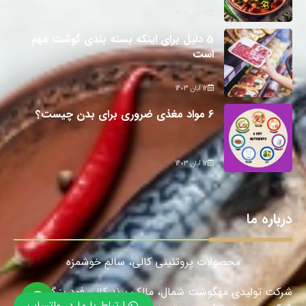
12 آبان 1403
5 دلیل برای اینکه بسته بندی گوشت مهم
است
12 آبان 1403
6 مواد مغذی ضروری برای بدن چیست؟
12 آبان 1403
درباره ما
محصولات پروتئینی کالی، سالمِ خوشمزه
شرکت تولیدی مهگوشت شمال، مالک برند کالی فود بزرگترین
ارتباط با ما در واتساپ