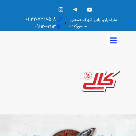
01132073285-8
مازندران، بابل شهرک صنعتی
منصورکنده
09112002113