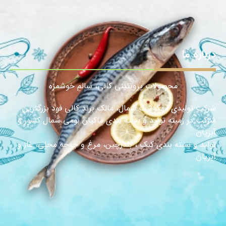
درباره ما
محصولات پروتئینی کالی، سالمِ خوشمزه
شرکت تولیدی مهگوشت شمال، مالک برند کالی فود بزرگترین
شرکت در زمینه تولید و بسته بندی ماکیان بومی شمال کشور و
آبزیان
تولید و بسته بندی کبک ، بلدرچین، مرغ و جوجه محلی، غاز و
آبزیان.