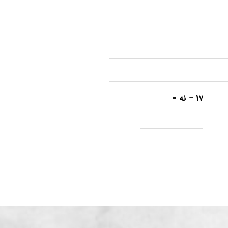
17 − نه =