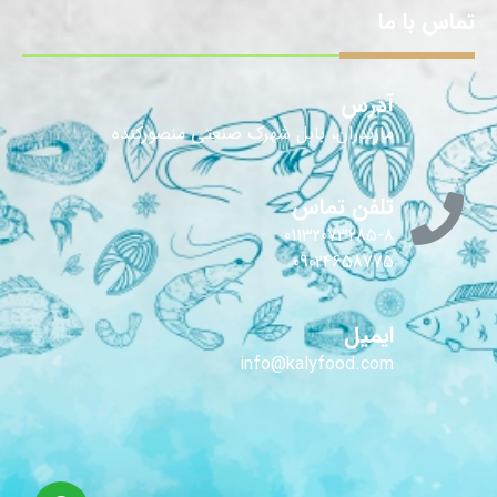
تماس با ما
آدرس
مازندران، بابل شهرک صنعتی منصورکنده
تلفن تماس
01132073285-8
09024658775
ایمیل
info@kalyfood.com