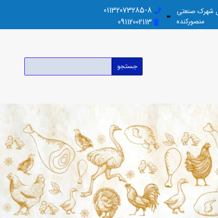
01132073285-8
بل شهرک صنعتی
منصورکنده
09112002113
جستجو