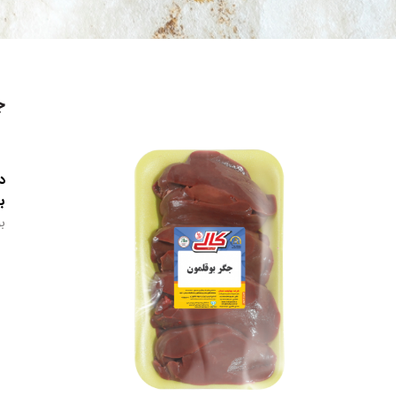
ج
د
ب
ب