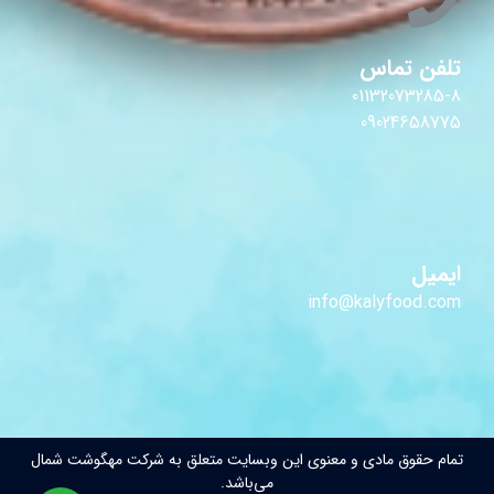
تلفن تماس
01132073285-8
09024658775
ایمیل
info@kalyfood.com
تمام حقوق مادی و معنوی این وبسایت متعلق به شرکت مهگوشت شمال
می‌باشد.