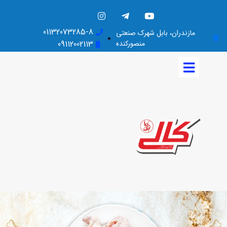
01132073285-8
مازندران، بابل شهرک صنعتی
منصورکنده
09112002113