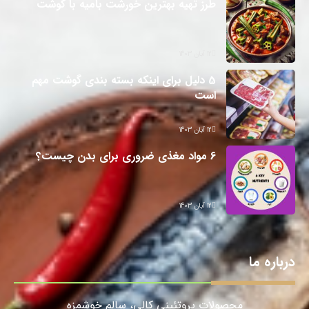
طرز تهیه بهترین خورشت بامیه با گوشت
12 آبان 1403
5 دلیل برای اینکه بسته بندی گوشت مهم
است
12 آبان 1403
6 مواد مغذی ضروری برای بدن چیست؟
12 آبان 1403
درباره ما
محصولات پروتئینی کالی، سالمِ خوشمزه