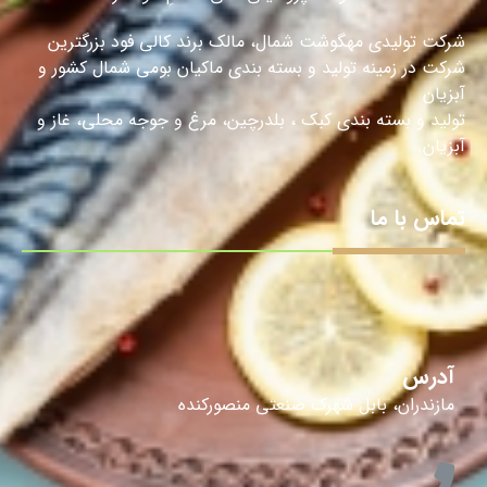
شرکت تولیدی مهگوشت شمال، مالک برند کالی فود بزرگترین
شرکت در زمینه تولید و بسته بندی ماکیان بومی شمال کشور و
آبزیان
تولید و بسته بندی کبک ، بلدرچین، مرغ و جوجه محلی، غاز و
آبزیان.
تماس با ما
آدرس
مازندران، بابل شهرک صنعتی منصورکنده