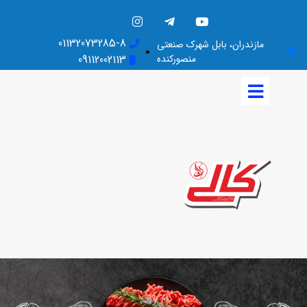
01132073285-8
مازندران، بابل شهرک صنعتی
منصورکنده
09112002113