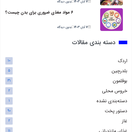
12 آبان 1403
بدون دیدگاه
6 مواد مغذی ضروری برای بدن چیست؟
12 آبان 1403
بدون دیدگاه
دسته بندی مقالات
اردک
10
بلدرچین
5
بوقلمون
31
خروس محلی
2
دسته‌بندی نشده
1
دستور پخت
90
غاز
2
غذای مازندرانی
11