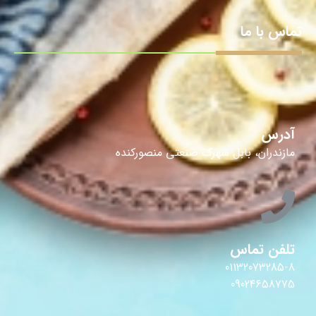
تماس با ما
آدرس
مازندران، بابل شهرک صنعتی منصورکنده
تلفن تماس
01132073285-8
09024658775