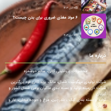
12 آبان 1403
6 مواد مغذی ضروری برای بدن چیست؟
12 آبان 1403
درباره ما
محصولات پروتئینی کالی، سالمِ خوشمزه
شرکت تولیدی مهگوشت شمال، مالک برند کالی فود بزرگترین
شرکت در زمینه تولید و بسته بندی ماکیان بومی شمال کشور و
آبزیان
تولید و بسته بندی کبک ، بلدرچین، مرغ و جوجه محلی، غاز و
آبزیان.