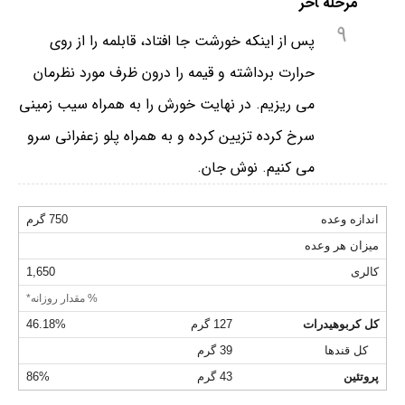
مرحله ‍آخر
9
پس از اینکه خورشت جا افتاد، قابلمه را از روی
حرارت برداشته و قیمه را درون ظرف مورد نظرمان
می ریزیم. در نهایت خورش را به همراه سیب زمینی
سرخ کرده تزیین کرده و به همراه پلو زعفرانی سرو
می کنیم. نوش جان.
اندازه وعده
750 گرم
میزان هر وعده
کالری
1,650
% مقدار روزانه*
کل کربوهیدرات
127 گرم
46.18%
کل قندها
39 گرم
پروتئین
43 گرم
86%