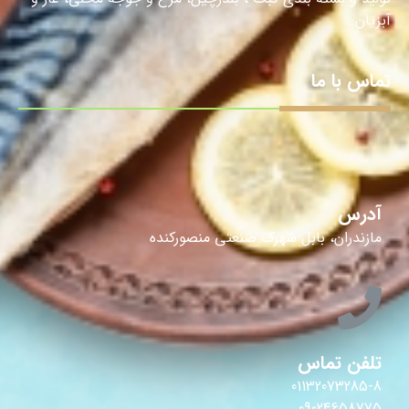
آبزیان.
تماس با ما
آدرس
مازندران، بابل شهرک صنعتی منصورکنده
تلفن تماس
01132073285-8
09024658775