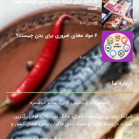
5 دلیل برای اینکه بسته بندی گوشت مهم
است
12 آبان 1403
6 مواد مغذی ضروری برای بدن چیست؟
12 آبان 1403
درباره ما
محصولات پروتئینی کالی، سالمِ خوشمزه
شرکت تولیدی مهگوشت شمال، مالک برند کالی فود بزرگترین
شرکت در زمینه تولید و بسته بندی ماکیان بومی شمال کشور و
آبزیان
تولید و بسته بندی کبک ، بلدرچین، مرغ و جوجه محلی، غاز و