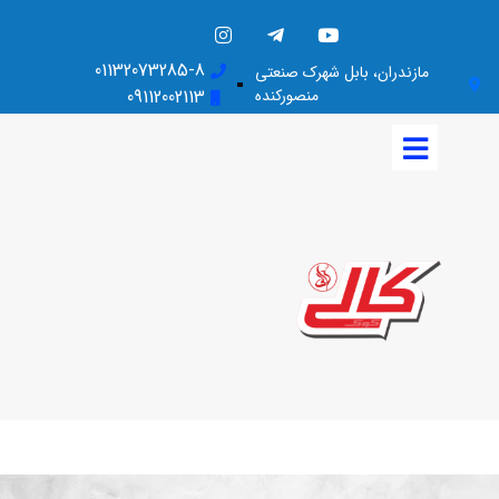
01132073285-8
مازندران، بابل شهرک صنعتی
منصورکنده
09112002113