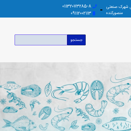
01132073285-8
بل شهرک صنعتی
منصورکنده
09112002113
جستجو