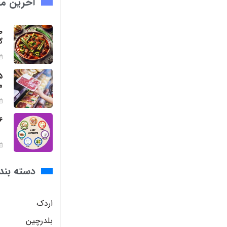
آخرین مق
ط
گ
م
6 مواد مغذی ضروری برای بد
دسته بند
اردک
بلدرچین