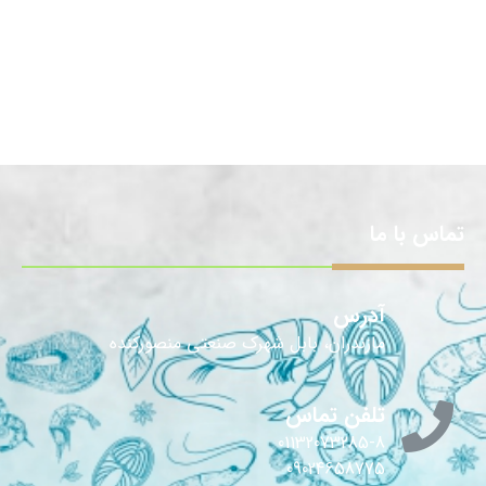
تماس با ما
آدرس
مازندران، بابل شهرک صنعتی منصورکنده
تلفن تماس
01132073285-8
09024658775