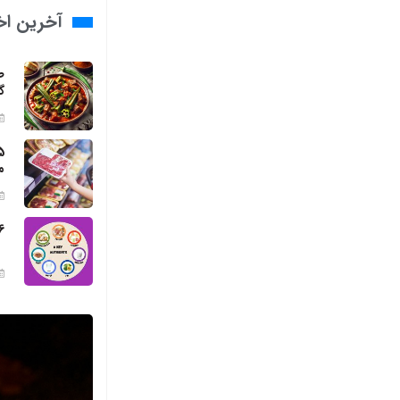
آخرین اخب
ط
گ
م
6 مواد مغذی ضروری برای بد