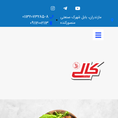
01132073285-8
مازندران، بابل شهرک صنعتی
منصورکنده
09112002113