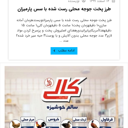
14 اسفند 1399
نویسنده
طرز پخت جوجه محلی رست شده با سس پارمیزان
طرز پخت جوجه محلی رست شده با سس پارمیزاننویسندهزمان آماده
سازی10 دقیقهزمان پخت1 ساعت 5 دقیقهزمان کلی1 ساعت 15
دقیقهغذاآمریکاییایرانیدورهغذای اصلیروش پخت و پزسرخ کردن مواد
لازم3 عدد جوجه محلی بدون آلایش و با پوست3 حبه سیر خرد شده2
عدد ...
ادامه مطلب