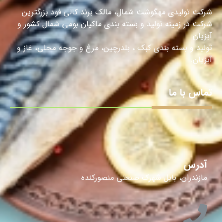
شرکت تولیدی مهگوشت شمال، مالک برند کالی فود بزرگترین
شرکت در زمینه تولید و بسته بندی ماکیان بومی شمال کشور و
آبزیان
تولید و بسته بندی کبک ، بلدرچین، مرغ و جوجه محلی، غاز و
آبزیان.
تماس با ما
آدرس
مازندران، بابل شهرک صنعتی منصورکنده