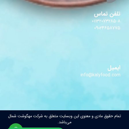
تلفن تماس
01132073285-8
09024658775
ایمیل
info@kalyfood.com
تمام حقوق مادی و معنوی این وبسایت متعلق به شرکت مهگوشت شمال
می‌باشد.