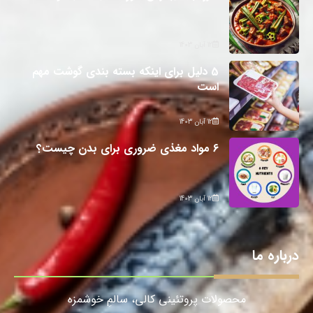
12 آبان 1403
5 دلیل برای اینکه بسته بندی گوشت مهم
است
12 آبان 1403
6 مواد مغذی ضروری برای بدن چیست؟
12 آبان 1403
درباره ما
محصولات پروتئینی کالی، سالمِ خوشمزه