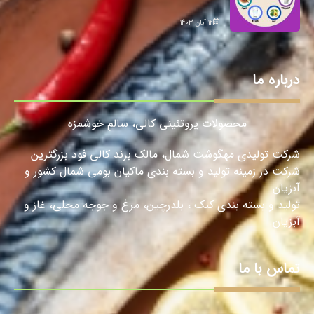
12 آبان 1403
درباره ما
محصولات پروتئینی کالی، سالمِ خوشمزه
شرکت تولیدی مهگوشت شمال، مالک برند کالی فود بزرگترین
شرکت در زمینه تولید و بسته بندی ماکیان بومی شمال کشور و
آبزیان
تولید و بسته بندی کبک ، بلدرچین، مرغ و جوجه محلی، غاز و
آبزیان.
تماس با ما