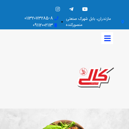
01132073285-8
مازندران، بابل شهرک صنعتی
منصورکنده
09112002113