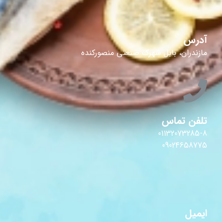
آدرس
مازندران، بابل شهرک صنعتی منصورکنده
تلفن تماس
01132073285-8
09024658775
ایمیل