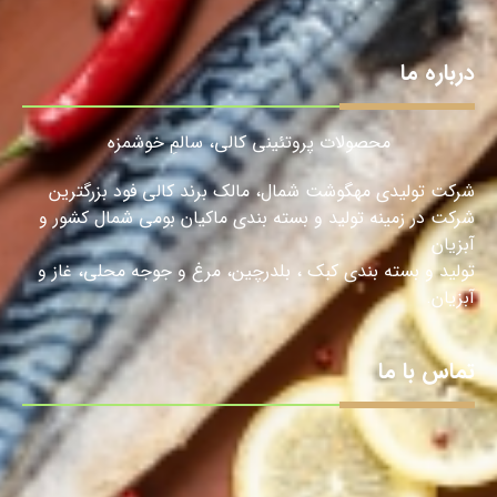
درباره ما
محصولات پروتئینی کالی، سالمِ خوشمزه
شرکت تولیدی مهگوشت شمال، مالک برند کالی فود بزرگترین
شرکت در زمینه تولید و بسته بندی ماکیان بومی شمال کشور و
آبزیان
تولید و بسته بندی کبک ، بلدرچین، مرغ و جوجه محلی، غاز و
آبزیان.
تماس با ما