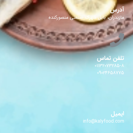
آدرس
مازندران، بابل شهرک صنعتی منصورکنده
تلفن تماس
01132073285-8
09024658775
ایمیل
info@kalyfood.com