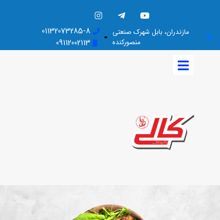
01132073285-8
مازندران، بابل شهرک صنعتی
منصورکنده
09112002113