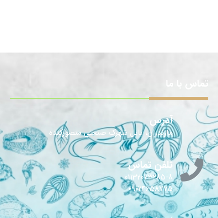
تماس با ما
آدرس
مازندران، بابل شهرک صنعتی منصورکنده
تلفن تماس
01132073285-8
09024658775