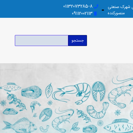
01132073285-8
بل شهرک صنعتی
منصورکنده
09112002113
جستجو