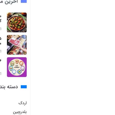
آخرین مق
ط
گ
م
6 مواد مغذی ضروری برای بد
دسته بند
اردک
بلدرچین