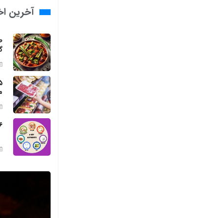
آخرین اخب
ط
گ
م
6 مواد مغذی ضروری برای بد