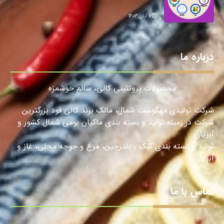
12 آبان 1403
درباره ما
محصولات پروتئینی کالی، سالمِ خوشمزه
شرکت تولیدی مهگوشت شمال، مالک برند کالی فود بزرگترین
شرکت در زمینه تولید و بسته بندی ماکیان بومی شمال کشور و
آبزیان
تولید و بسته بندی کبک ، بلدرچین، مرغ و جوجه محلی، غاز و
آبزیان.
تماس با ما