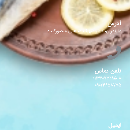
آدرس
مازندران، بابل شهرک صنعتی منصورکنده
تلفن تماس
01132073285-8
09024658775
ایمیل