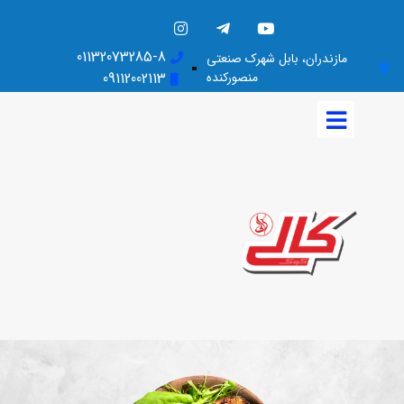
01132073285-8
مازندران، بابل شهرک صنعتی
منصورکنده
09112002113