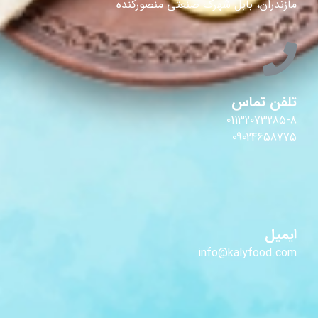
مازندران، بابل شهرک صنعتی منصورکنده
تلفن تماس
01132073285-8
09024658775
ایمیل
info@kalyfood.com