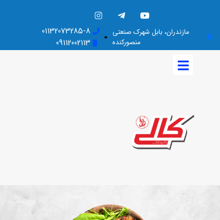
01132073285-8
مازندران، بابل شهرک صنعتی
منصورکنده
09112002113