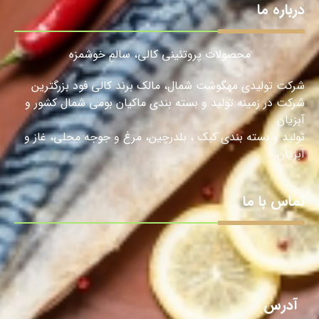
درباره ما
محصولات پروتئینی کالی، سالمِ خوشمزه
شرکت تولیدی مهگوشت شمال، مالک برند کالی فود بزرگترین
شرکت در زمینه تولید و بسته بندی ماکیان بومی شمال کشور و
آبزیان
تولید و بسته بندی کبک ، بلدرچین، مرغ و جوجه محلی، غاز و
آبزیان.
تماس با ما
آدرس