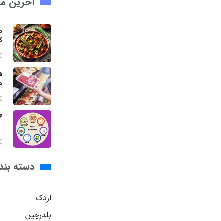
آخرین مق
ط
گ
م
6 مواد مغذی ضروری برای بد
دسته بند
اردک
بلدرچین