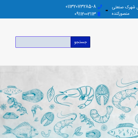
01132073285-8
بل شهرک صنعتی
منصورکنده
09112002113
جستجو