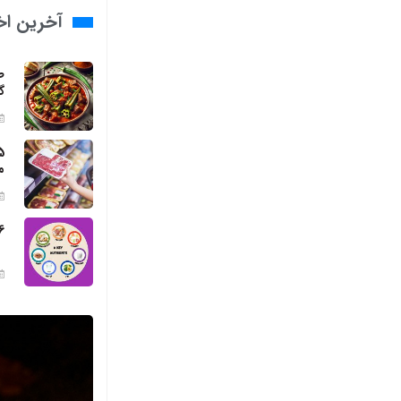
آخرین اخب
ط
گ
م
6 مواد مغذی ضروری برای بد