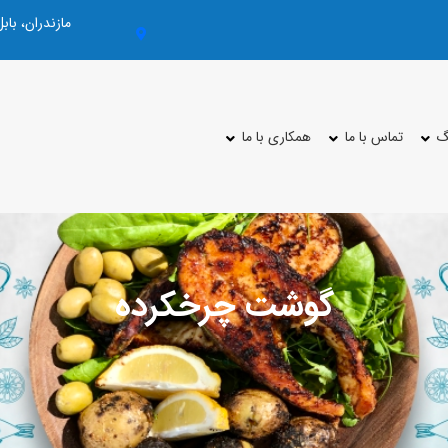
مازندران، با
گ
تماس با ما
همکاری با ما
گوشت چرخکرده