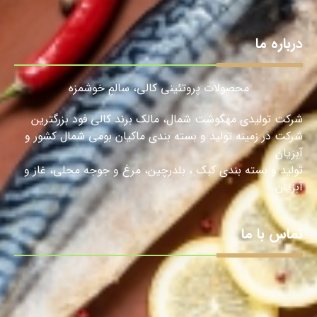
درباره ما
محصولات پروتئینی کالی، سالمِ خوشمزه
شرکت تولیدی مهگوشت شمال، مالک برند کالی فود بزرگترین
شرکت در زمینه تولید و بسته بندی ماکیان بومی شمال کشور و
آبزیان
تولید و بسته بندی کبک ، بلدرچین، مرغ و جوجه محلی، غاز و
آبزیان.
تماس با ما