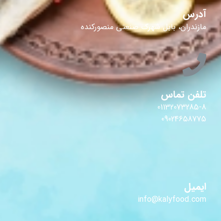
آدرس
مازندران، بابل شهرک صنعتی منصورکنده
تلفن تماس
01132073285-8
09024658775
ایمیل
info@kalyfood.com