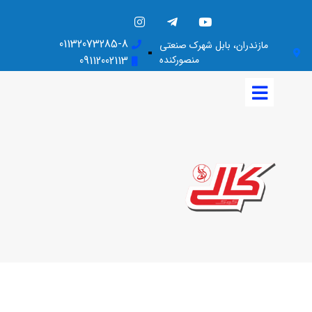
01132073285-8
مازندران، بابل شهرک صنعتی
منصورکنده
09112002113