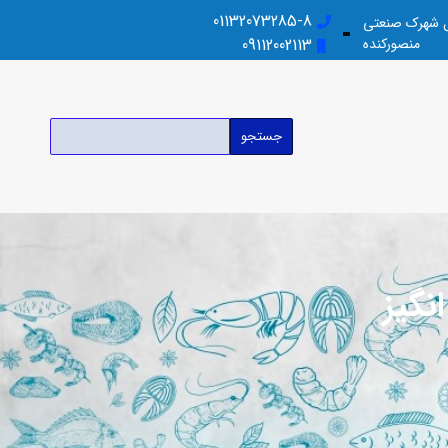
01132073285-8
بل شهرک صنعتی
منصورکنده
09112002113
جستجو
نگیز