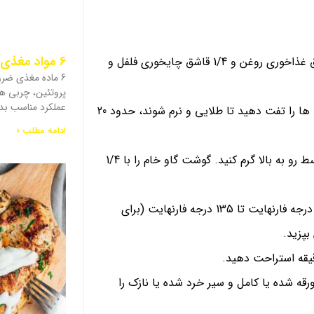
6 مواد مغذی ضروری برای بدن چیست؟
فر را با دمای 400 درجه فارنهایت گرم کنید. سیب زمینی ها را با 1 قاشق غذاخوری روغن و 1/4 قاشق چایخوری فلفل و
6 ماده مغذی ضرور
پروتئین، چربی ها،
عملکرد مناسب بدن
آن ها را در یک لایه روی یک سینی پخت لبه دار بپاشید. سیب زمینی ها را تفت دهید تا طلایی و نرم شوند، حدود 20
ادامه مطلب »
در همین حین، 1 قاشق غذاخوری روغن را در یک تابه روی حرارت متوسط ​​رو به بالا گرم کنید. گوشت گاو خام را با 1/4
گوشتها را تفت دهید تا از همه طرف قهوه ای شود و دماسنج بین 130 درجه فارنهایت تا 135 درجه فارنهایت (برای
 ورقه شده یا کامل و سیر خرد شده یا نازک را