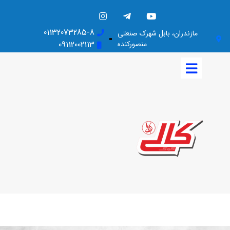
01132073285-8
مازندران، بابل شهرک صنعتی
منصورکنده
09112002113