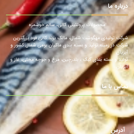
درباره ما
محصولات پروتئینی کالی، سالمِ خوشمزه
شرکت تولیدی مهگوشت شمال، مالک برند کالی فود بزرگترین
شرکت در زمینه تولید و بسته بندی ماکیان بومی شمال کشور و
آبزیان
تولید و بسته بندی کبک ، بلدرچین، مرغ و جوجه محلی، غاز و
آبزیان.
تماس با ما
آدرس