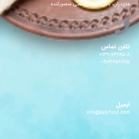
مازندران، بابل شهرک صنعتی منصورکنده
تلفن تماس
01132073285-8
09024658775
ایمیل
info@kalyfood.com