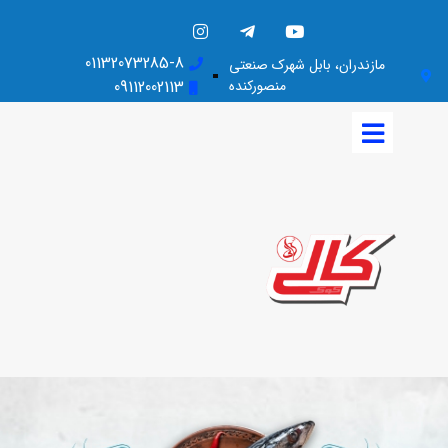
01132073285-8
مازندران، بابل شهرک صنعتی
منصورکنده
09112002113