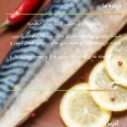
درباره ما
محصولات پروتئینی کالی، سالمِ خوشمزه
شرکت تولیدی مهگوشت شمال، مالک برند کالی فود بزرگترین
شرکت در زمینه تولید و بسته بندی ماکیان بومی شمال کشور و
آبزیان
تولید و بسته بندی کبک ، بلدرچین، مرغ و جوجه محلی، غاز و
آبزیان.
تماس با ما
آدرس