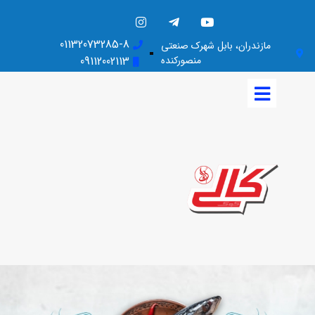
01132073285-8
مازندران، بابل شهرک صنعتی
منصورکنده
09112002113