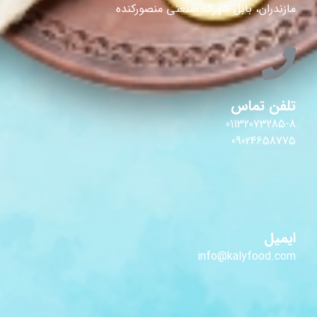
مازندران، بابل شهرک صنعتی منصورکنده
تلفن تماس
01132073285-8
09024658775
ایمیل
info@kalyfood.com