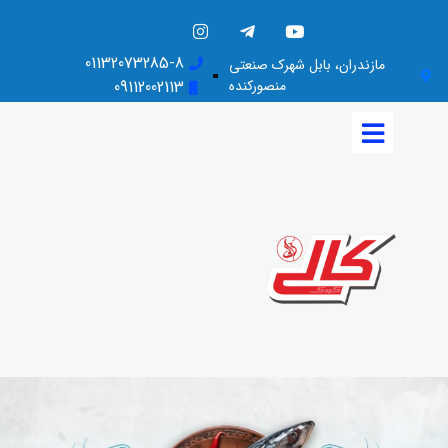
01132073285-8
مازندران، بابل شهرک صنعتی
منصورکنده
09112002113