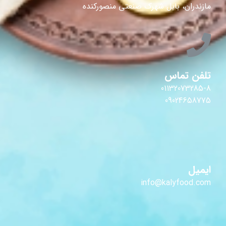
مازندران، بابل شهرک صنعتی منصورکنده
تلفن تماس
01132073285-8
09024658775
ایمیل
info@kalyfood.com