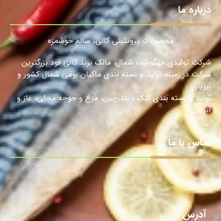
درباره ما
محصولات پروتئینی کالی، سالمِ خوشمزه
شرکت تولیدی مهگوشت شمال، مالک برند کالی فود بزرگترین
شرکت در زمینه تولید و بسته بندی ماکیان بومی شمال کشور و
آبزیان
تولید و بسته بندی کبک ، بلدرچین، مرغ و جوجه محلی، غاز و
آبزیان.
تماس با ما
آدرس