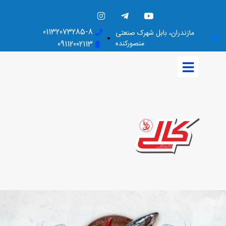
01132073285-8
مازندران، بابل شهرک صنعتی
منصورکنده
09112002113