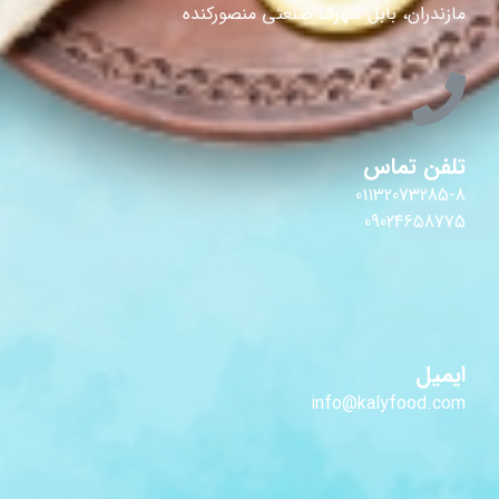
مازندران، بابل شهرک صنعتی منصورکنده
تلفن تماس
01132073285-8
09024658775
ایمیل
info@kalyfood.com