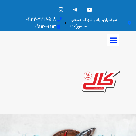
01132073285-8
مازندران، بابل شهرک صنعتی
منصورکنده
09112002113