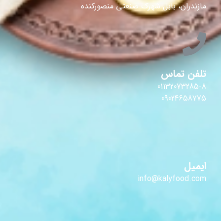
مازندران، بابل شهرک صنعتی منصورکنده
تلفن تماس
01132073285-8
09024658775
ایمیل
info@kalyfood.com