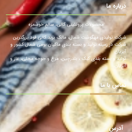
درباره ما
محصولات پروتئینی کالی، سالمِ خوشمزه
شرکت تولیدی مهگوشت شمال، مالک برند کالی فود بزرگترین
شرکت در زمینه تولید و بسته بندی ماکیان بومی شمال کشور و
آبزیان
تولید و بسته بندی کبک ، بلدرچین، مرغ و جوجه محلی، غاز و
آبزیان.
تماس با ما
آدرس