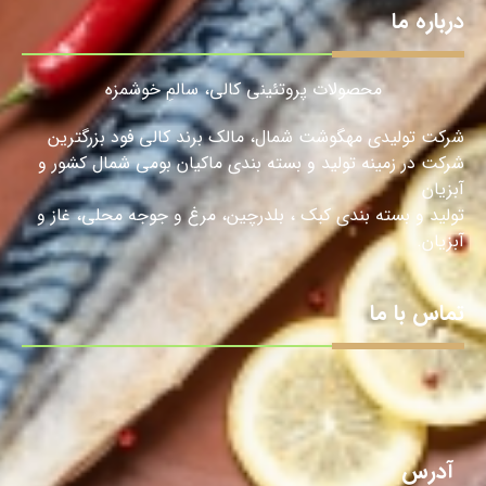
درباره ما
محصولات پروتئینی کالی، سالمِ خوشمزه
شرکت تولیدی مهگوشت شمال، مالک برند کالی فود بزرگترین
شرکت در زمینه تولید و بسته بندی ماکیان بومی شمال کشور و
آبزیان
تولید و بسته بندی کبک ، بلدرچین، مرغ و جوجه محلی، غاز و
آبزیان.
تماس با ما
آدرس