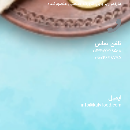
مازندران، بابل شهرک صنعتی منصورکنده
تلفن تماس
01132073285-8
09024658775
ایمیل
info@kalyfood.com