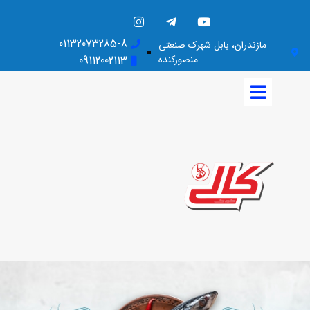
01132073285-8
مازندران، بابل شهرک صنعتی
منصورکنده
09112002113