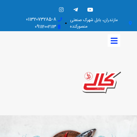
01132073285-8
مازندران، بابل شهرک صنعتی
منصورکنده
09112002113