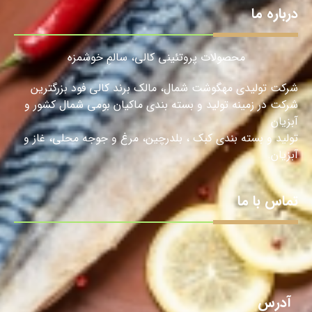
درباره ما
محصولات پروتئینی کالی، سالمِ خوشمزه
شرکت تولیدی مهگوشت شمال، مالک برند کالی فود بزرگترین
شرکت در زمینه تولید و بسته بندی ماکیان بومی شمال کشور و
آبزیان
تولید و بسته بندی کبک ، بلدرچین، مرغ و جوجه محلی، غاز و
آبزیان.
تماس با ما
آدرس