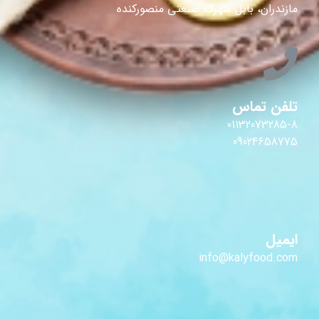
مازندران، بابل شهرک صنعتی منصورکنده
تلفن تماس
01132073285-8
09024658775
ایمیل
info@kalyfood.com