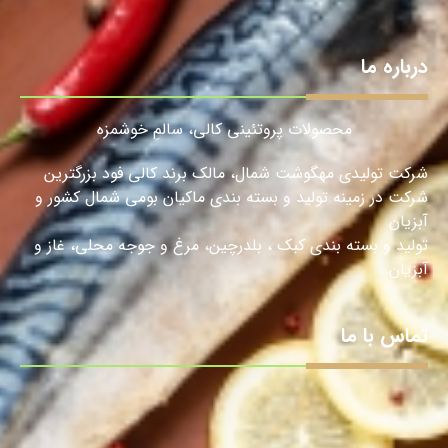
درباره ما
محصولات پروتئینی کالی، سالمِ خوشمزه
شرکت تولیدی مهگوشت شمال، مالک برند کالی فود بزرگترین
شرکت در زمینه تولید و بسته بندی ماکیان بومی شمال کشور و
آبزیان
تولید و بسته بندی کبک ، بلدرچین، مرغ و جوجه محلی، غاز و
آبزیان.
تماس با ما