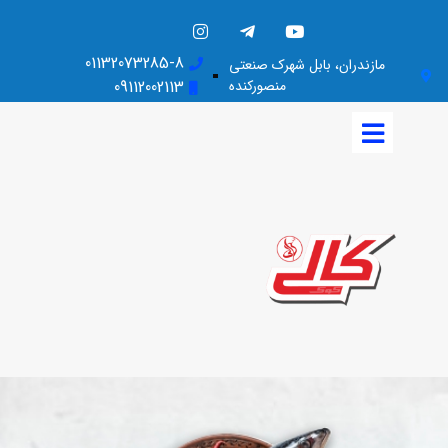
01132073285-8
مازندران، بابل شهرک صنعتی
منصورکنده
09112002113