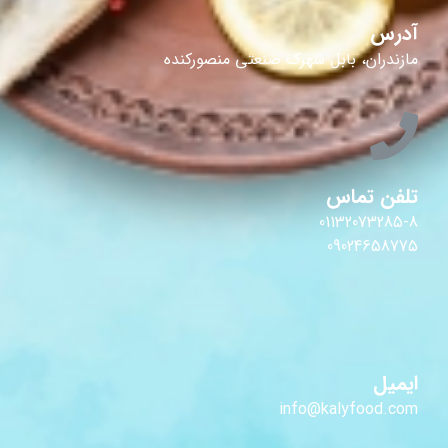
آدرس
مازندران، بابل شهرک صنعتی منصورکنده
تلفن تماس
01132073285-8
09024658775
ایمیل
info@kalyfood.com