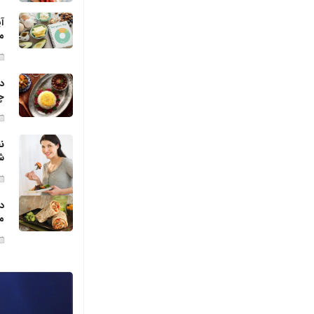
آ
م
د
چ
ن
ش
د
م