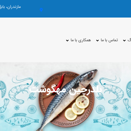
مازندران، با
گ
تماس با ما
همکاری با ما
بلدرچین مهگوشت