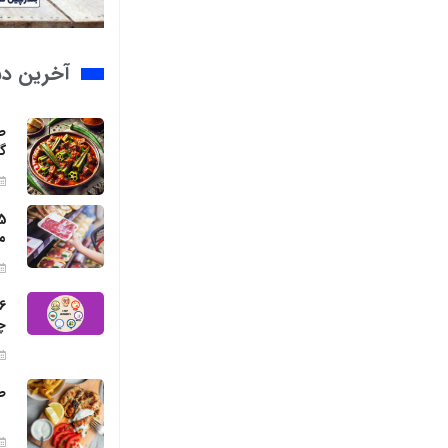
آخرین د
ط
گ
م
چ
ط