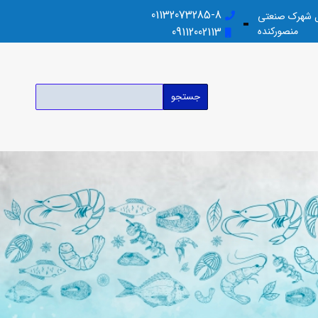
01132073285-8
بل شهرک صنعتی
منصورکنده
09112002113
جستجو