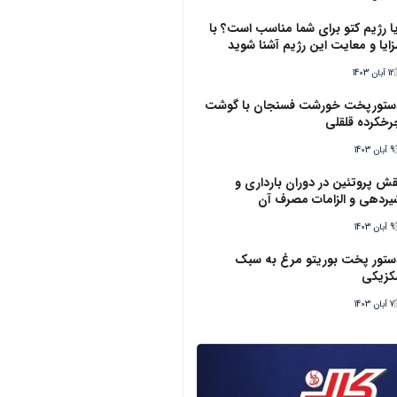
یا رژیم کتو برای شما مناسب است؟ با
زایا و معایت این رژیم آشنا شوید
12 آبان 1403
ستورپخت خورشت فسنجان با گوشت
رخکرده قلقلی
9 آبان 1403
قش پروتئین در دوران بارداری و
یردهی و الزامات مصرف آن
9 آبان 1403
ستور پخت بوریتو مرغ به سبک
کزیکی
7 آبان 1403