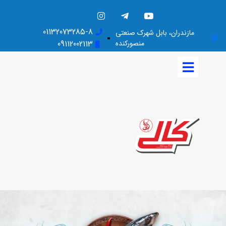
01132073285-8
مازندران، بابل شهرک صنعتی
منصورکنده
09112002113