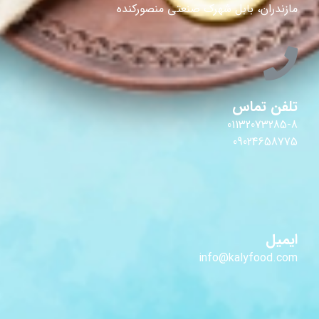
مازندران، بابل شهرک صنعتی منصورکنده
تلفن تماس
01132073285-8
09024658775
ایمیل
info@kalyfood.com