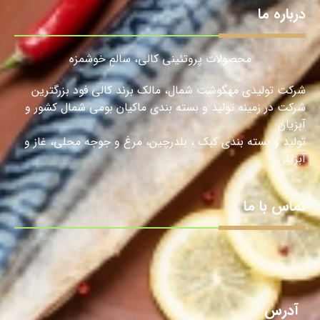
درباره ما
محصولات پروتئینی کالی، سالمِ خوشمزه
شرکت تولیدی مهگوشت شمال، مالک برند کالی فود بزرگترین
شرکت در زمینه تولید و بسته بندی ماکیان بومی شمال کشور و
آبزیان
تولید و بسته بندی کبک ، بلدرچین، مرغ و جوجه محلی، غاز و
آبزیان.
تماس با ما
آدرس