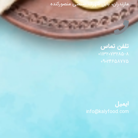
مازندران، بابل شهرک صنعتی منصورکنده
تلفن تماس
01132073285-8
09024658775
ایمیل
info@kalyfood.com