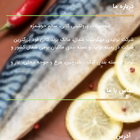
درباره ما
محصولات پروتئینی کالی، سالمِ خوشمزه
شرکت تولیدی مهگوشت شمال، مالک برند کالی فود بزرگترین
شرکت در زمینه تولید و بسته بندی ماکیان بومی شمال کشور و
آبزیان
تولید و بسته بندی کبک ، بلدرچین، مرغ و جوجه محلی، غاز و
آبزیان.
تماس با ما
آدرس