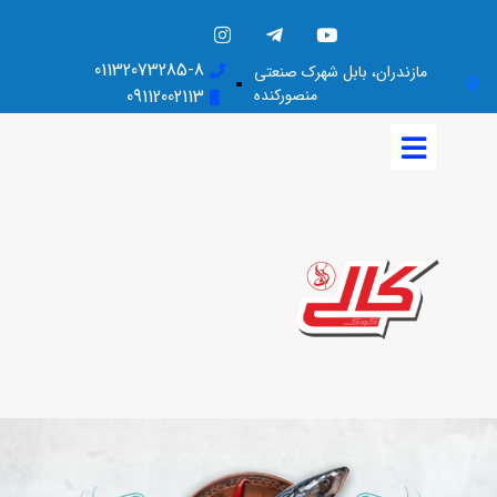
01132073285-8
مازندران، بابل شهرک صنعتی
منصورکنده
09112002113