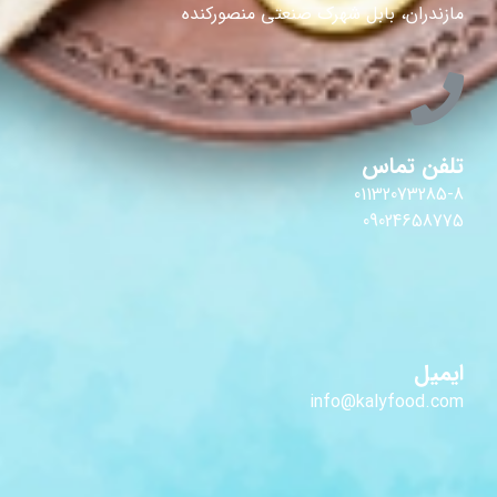
مازندران، بابل شهرک صنعتی منصورکنده
تلفن تماس
01132073285-8
09024658775
ایمیل
info@kalyfood.com