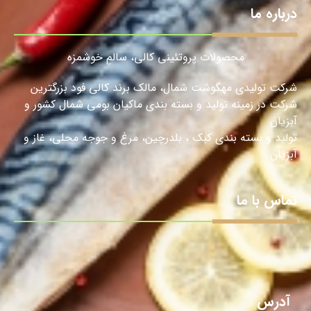
درباره ما
محصولات پروتئینی کالی، سالمِ خوشمزه
شرکت تولیدی مهگوشت شمال، مالک برند کالی فود بزرگترین
شرکت در زمینه تولید و بسته بندی ماکیان بومی شمال کشور و
آبزیان
تولید و بسته بندی کبک ، بلدرچین، مرغ و جوجه محلی، غاز و
آبزیان.
تماس با ما
آدرس