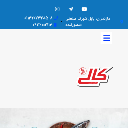
01132073285-8
مازندران، بابل شهرک صنعتی
منصورکنده
09112002113