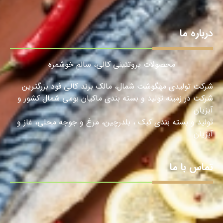
درباره ما
محصولات پروتئینی کالی، سالمِ خوشمزه
شرکت تولیدی مهگوشت شمال، مالک برند کالی فود بزرگترین
شرکت در زمینه تولید و بسته بندی ماکیان بومی شمال کشور و
آبزیان
تولید و بسته بندی کبک ، بلدرچین، مرغ و جوجه محلی، غاز و
آبزیان.
تماس با ما