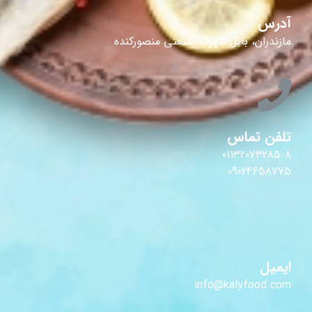
آدرس
مازندران، بابل شهرک صنعتی منصورکنده
تلفن تماس
01132073285-8
09024658775
ایمیل
info@kalyfood.com