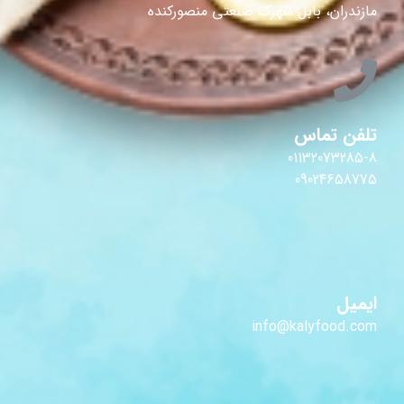
مازندران، بابل شهرک صنعتی منصورکنده
تلفن تماس
01132073285-8
09024658775
ایمیل
info@kalyfood.com