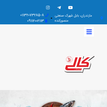
01132073285-8
مازندران، بابل شهرک صنعتی
منصورکنده
09112002113