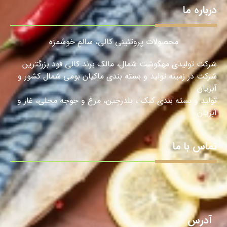
درباره ما
محصولات پروتئینی کالی، سالمِ خوشمزه
شرکت تولیدی مهگوشت شمال، مالک برند کالی فود بزرگترین
شرکت در زمینه تولید و بسته بندی ماکیان بومی شمال کشور و
آبزیان
تولید و بسته بندی کبک ، بلدرچین، مرغ و جوجه محلی، غاز و
آبزیان.
تماس با ما
آدرس