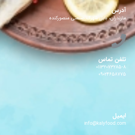
آدرس
مازندران، بابل شهرک صنعتی منصورکنده
تلفن تماس
01132073285-8
09024658775
ایمیل
info@kalyfood.com