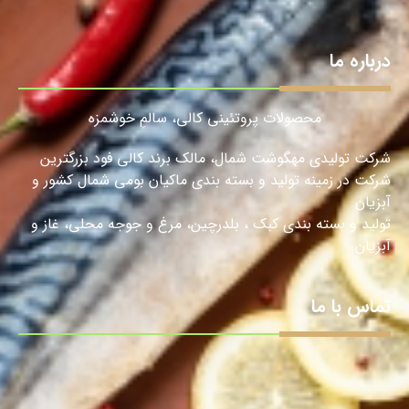
درباره ما
محصولات پروتئینی کالی، سالمِ خوشمزه
شرکت تولیدی مهگوشت شمال، مالک برند کالی فود بزرگترین
شرکت در زمینه تولید و بسته بندی ماکیان بومی شمال کشور و
آبزیان
تولید و بسته بندی کبک ، بلدرچین، مرغ و جوجه محلی، غاز و
آبزیان.
تماس با ما