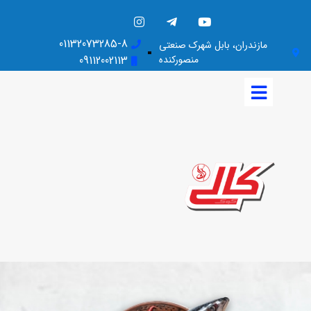
01132073285-8
مازندران، بابل شهرک صنعتی
منصورکنده
09112002113