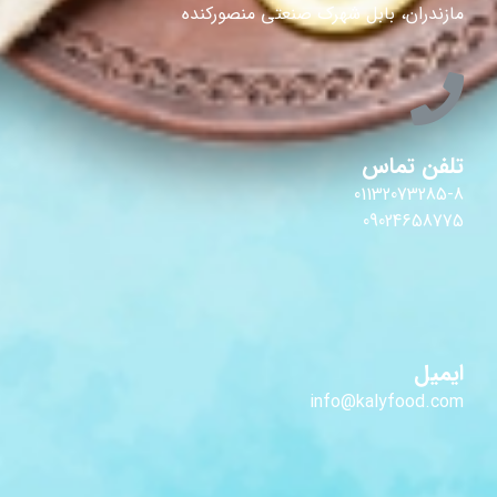
مازندران، بابل شهرک صنعتی منصورکنده
تلفن تماس
01132073285-8
09024658775
ایمیل
info@kalyfood.com