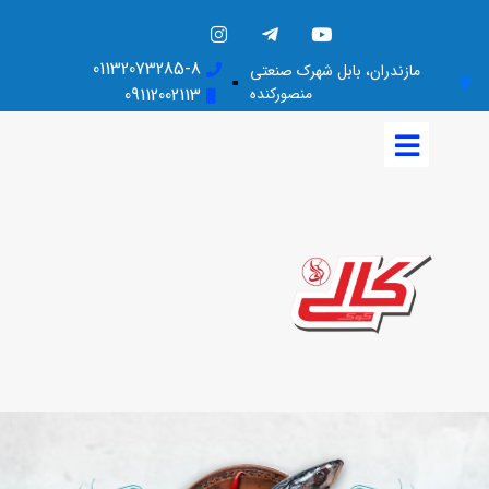
01132073285-8
مازندران، بابل شهرک صنعتی
منصورکنده
09112002113