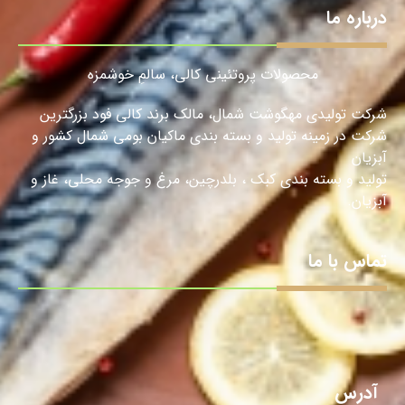
درباره ما
محصولات پروتئینی کالی، سالمِ خوشمزه
شرکت تولیدی مهگوشت شمال، مالک برند کالی فود بزرگترین
شرکت در زمینه تولید و بسته بندی ماکیان بومی شمال کشور و
آبزیان
تولید و بسته بندی کبک ، بلدرچین، مرغ و جوجه محلی، غاز و
آبزیان.
تماس با ما
آدرس