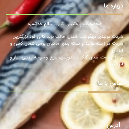
درباره ما
محصولات پروتئینی کالی، سالمِ خوشمزه
شرکت تولیدی مهگوشت شمال، مالک برند کالی فود بزرگترین
شرکت در زمینه تولید و بسته بندی ماکیان بومی شمال کشور و
آبزیان
تولید و بسته بندی کبک ، بلدرچین، مرغ و جوجه محلی، غاز و
آبزیان.
تماس با ما
آدرس