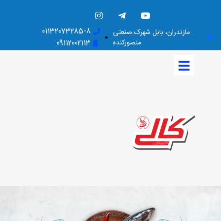
01132073285-8
مازندران، بابل شهرک صنعتی
منصورکنده
09112002113