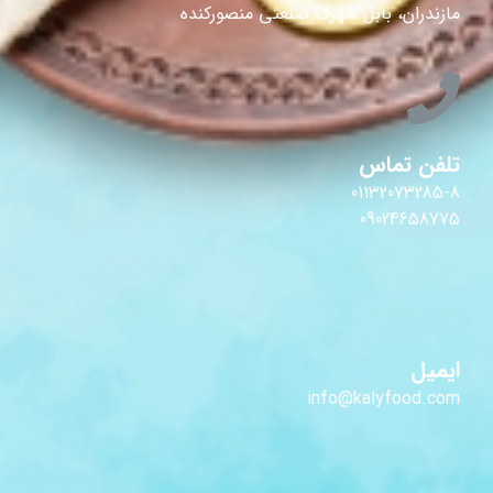
مازندران، بابل شهرک صنعتی منصورکنده
تلفن تماس
01132073285-8
09024658775
ایمیل
info@kalyfood.com