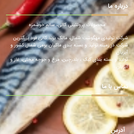
درباره ما
محصولات پروتئینی کالی، سالمِ خوشمزه
شرکت تولیدی مهگوشت شمال، مالک برند کالی فود بزرگترین
شرکت در زمینه تولید و بسته بندی ماکیان بومی شمال کشور و
آبزیان
تولید و بسته بندی کبک ، بلدرچین، مرغ و جوجه محلی، غاز و
آبزیان.
تماس با ما
آدرس