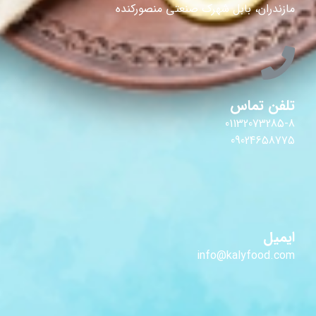
مازندران، بابل شهرک صنعتی منصورکنده
تلفن تماس
01132073285-8
09024658775
ایمیل
info@kalyfood.com