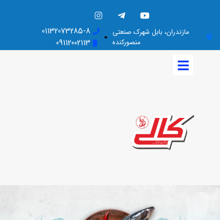
01132073285-8
مازندران، بابل شهرک صنعتی
منصورکنده
09112002113