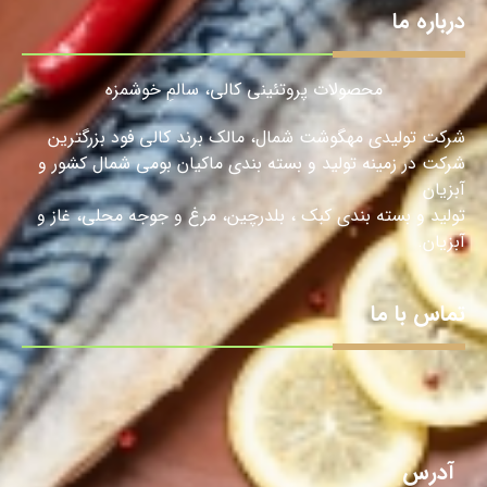
درباره ما
محصولات پروتئینی کالی، سالمِ خوشمزه
شرکت تولیدی مهگوشت شمال، مالک برند کالی فود بزرگترین
شرکت در زمینه تولید و بسته بندی ماکیان بومی شمال کشور و
آبزیان
تولید و بسته بندی کبک ، بلدرچین، مرغ و جوجه محلی، غاز و
آبزیان.
تماس با ما
آدرس