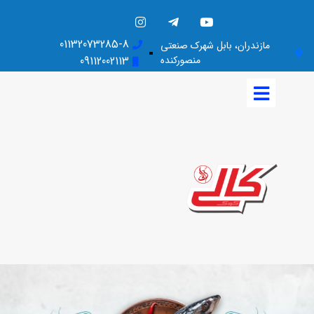
01132073285-8
مازندران، بابل شهرک صنعتی
منصورکنده
09112002113