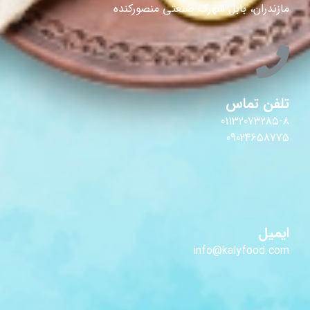
مازندران، بابل شهرک صنعتی منصورکنده
تلفن تماس
01132073285-8
09024658775
ایمیل
info@kalyfood.com