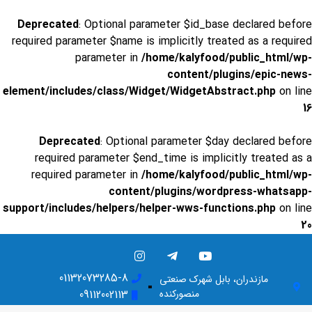
Deprecated
: Optional parameter $id_base declared before
required parameter $name is implicitly treated as a required
parameter in
/home/kalyfood/public_html/wp-
content/plugins/epic-news-
element/includes/class/Widget/WidgetAbstract.php
on line
16
Deprecated
: Optional parameter $day declared before
required parameter $end_time is implicitly treated as a
required parameter in
/home/kalyfood/public_html/wp-
content/plugins/wordpress-whatsapp-
support/includes/helpers/helper-wws-functions.php
on line
20
01132073285-8
مازندران، بابل شهرک صنعتی
منصورکنده
09112002113