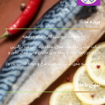
12 آبان 1403
درباره ما
محصولات پروتئینی کالی، سالمِ خوشمزه
شرکت تولیدی مهگوشت شمال، مالک برند کالی فود بزرگترین
شرکت در زمینه تولید و بسته بندی ماکیان بومی شمال کشور و
آبزیان
تولید و بسته بندی کبک ، بلدرچین، مرغ و جوجه محلی، غاز و
آبزیان.
تماس با ما