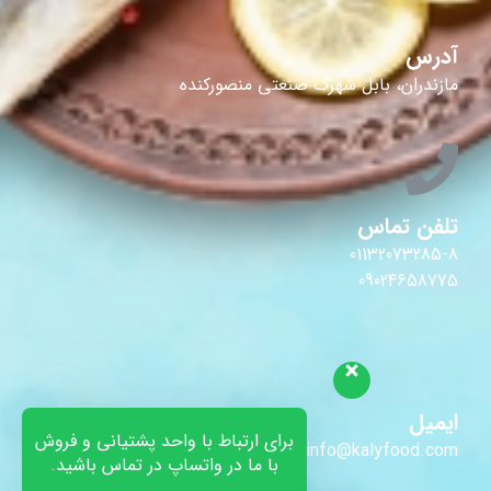
آدرس
مازندران، بابل شهرک صنعتی منصورکنده
تلفن تماس
01132073285-8
09024658775
ایمیل
برای ارتباط با واحد پشتیانی و فروش
info@kalyfood.com
با ما در واتساپ در تماس باشید.