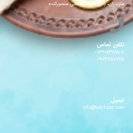
مازندران، بابل شهرک صنعتی منصورکنده
تلفن تماس
01132073285-8
09024658775
ایمیل
info@kalyfood.com