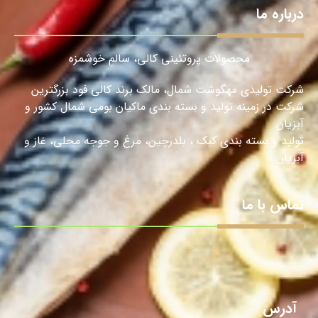
درباره ما
محصولات پروتئینی کالی، سالمِ خوشمزه
شرکت تولیدی مهگوشت شمال، مالک برند کالی فود بزرگترین
شرکت در زمینه تولید و بسته بندی ماکیان بومی شمال کشور و
آبزیان
تولید و بسته بندی کبک ، بلدرچین، مرغ و جوجه محلی، غاز و
آبزیان.
تماس با ما
آدرس