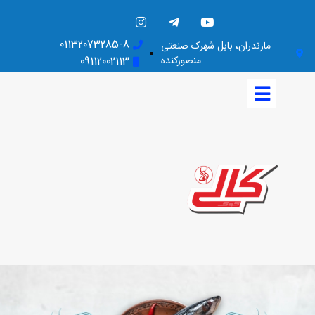
01132073285-8
مازندران، بابل شهرک صنعتی
منصورکنده
09112002113