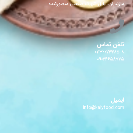
مازندران، بابل شهرک صنعتی منصورکنده
تلفن تماس
01132073285-8
09024658775
ایمیل
info@kalyfood.com