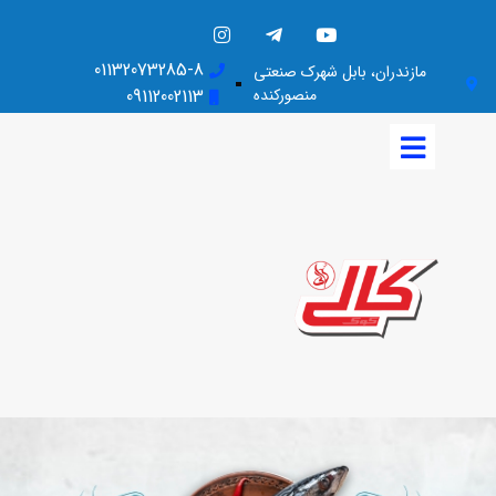
01132073285-8
مازندران، بابل شهرک صنعتی
منصورکنده
09112002113