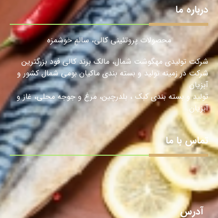
درباره ما
محصولات پروتئینی کالی، سالمِ خوشمزه
شرکت تولیدی مهگوشت شمال، مالک برند کالی فود بزرگترین
شرکت در زمینه تولید و بسته بندی ماکیان بومی شمال کشور و
آبزیان
تولید و بسته بندی کبک ، بلدرچین، مرغ و جوجه محلی، غاز و
آبزیان.
تماس با ما
آدرس