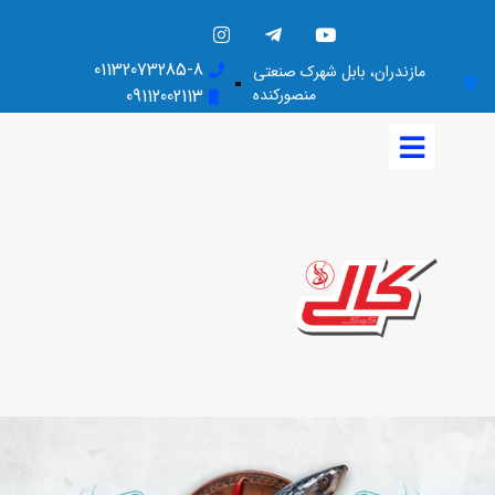
01132073285-8
مازندران، بابل شهرک صنعتی
منصورکنده
09112002113