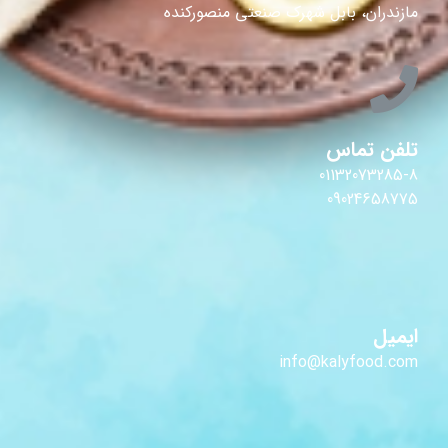
مازندران، بابل شهرک صنعتی منصورکنده
تلفن تماس
01132073285-8
09024658775
ایمیل
info@kalyfood.com