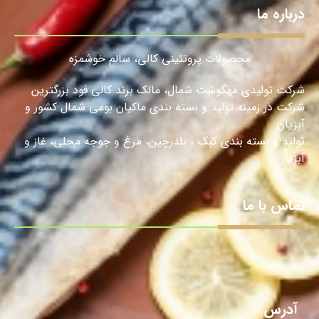
درباره ما
محصولات پروتئینی کالی، سالمِ خوشمزه
شرکت تولیدی مهگوشت شمال، مالک برند کالی فود بزرگترین
شرکت در زمینه تولید و بسته بندی ماکیان بومی شمال کشور و
آبزیان
تولید و بسته بندی کبک ، بلدرچین، مرغ و جوجه محلی، غاز و
آبزیان.
تماس با ما
آدرس