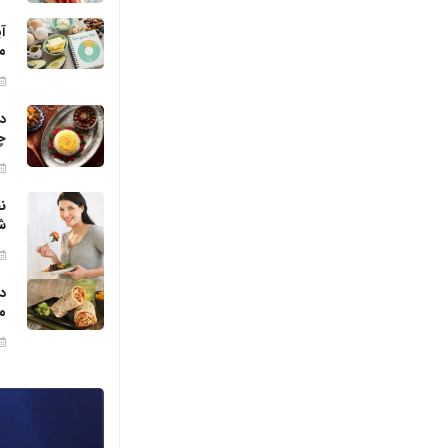
آ
م
د
چ
ن
ش
د
م