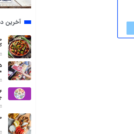
آخرین د
ط
گ
م
چ
ط