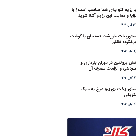
یا رژیم کتو برای شما مناسب است؟ با
زایا و معایت این رژیم آشنا شوید
12 آبان 1403
ستورپخت خورشت فسنجان با گوشت
رخکرده قلقلی
9 آبان 1403
قش پروتئین در دوران بارداری و
یردهی و الزامات مصرف آن
9 آبان 1403
ستور پخت بوریتو مرغ به سبک
کزیکی
7 آبان 1403