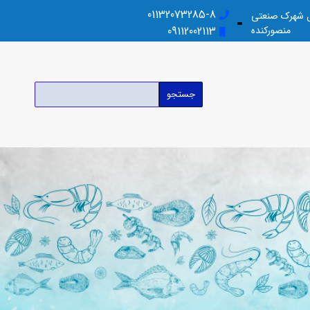
01132073285-8
بل شهرک صنعتی
منصورکنده
09112002113
جستجو