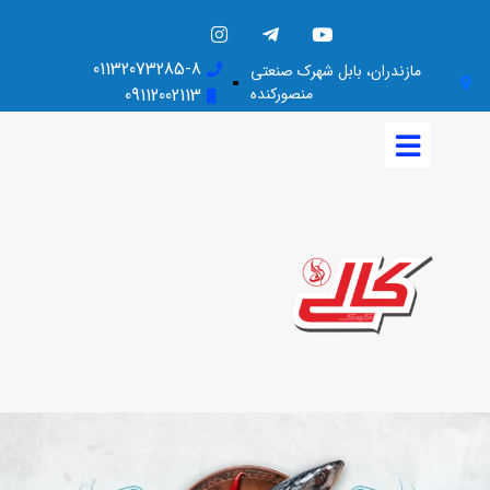
01132073285-8
مازندران، بابل شهرک صنعتی
منصورکنده
09112002113