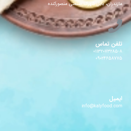
مازندران، بابل شهرک صنعتی منصورکنده
تلفن تماس
01132073285-8
09024658775
ایمیل
info@kalyfood.com