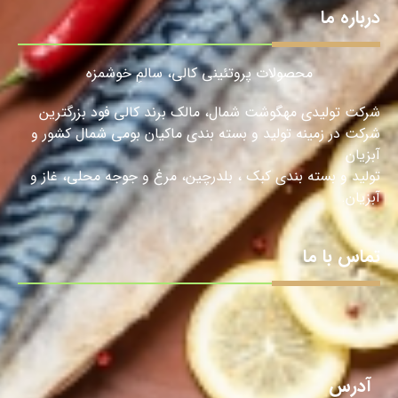
درباره ما
محصولات پروتئینی کالی، سالمِ خوشمزه
شرکت تولیدی مهگوشت شمال، مالک برند کالی فود بزرگترین
شرکت در زمینه تولید و بسته بندی ماکیان بومی شمال کشور و
آبزیان
تولید و بسته بندی کبک ، بلدرچین، مرغ و جوجه محلی، غاز و
آبزیان.
تماس با ما
آدرس