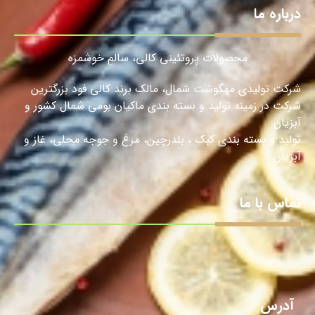
درباره ما
محصولات پروتئینی کالی، سالمِ خوشمزه
شرکت تولیدی مهگوشت شمال، مالک برند کالی فود بزرگترین
شرکت در زمینه تولید و بسته بندی ماکیان بومی شمال کشور و
آبزیان
تولید و بسته بندی کبک ، بلدرچین، مرغ و جوجه محلی، غاز و
آبزیان.
تماس با ما
آدرس