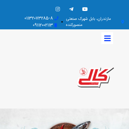
01132073285-8
مازندران، بابل شهرک صنعتی
منصورکنده
09112002113