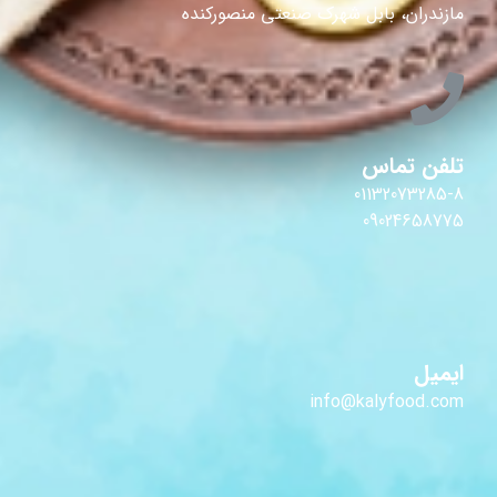
مازندران، بابل شهرک صنعتی منصورکنده
تلفن تماس
01132073285-8
09024658775
ایمیل
info@kalyfood.com