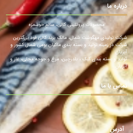
درباره ما
محصولات پروتئینی کالی، سالمِ خوشمزه
شرکت تولیدی مهگوشت شمال، مالک برند کالی فود بزرگترین
شرکت در زمینه تولید و بسته بندی ماکیان بومی شمال کشور و
آبزیان
تولید و بسته بندی کبک ، بلدرچین، مرغ و جوجه محلی، غاز و
آبزیان.
تماس با ما
آدرس