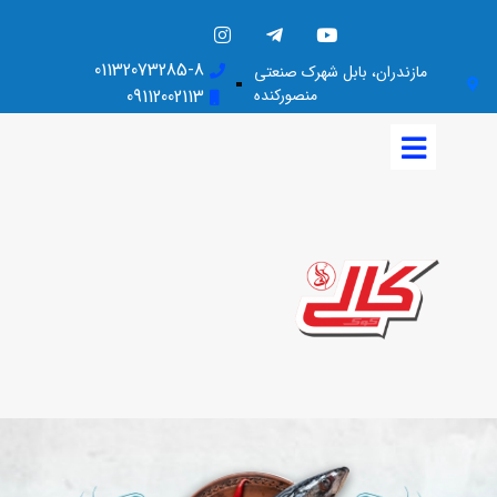
01132073285-8
مازندران، بابل شهرک صنعتی
منصورکنده
09112002113