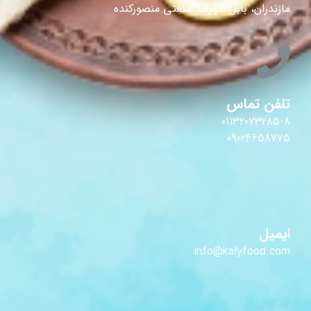
مازندران، بابل شهرک صنعتی منصورکنده
تلفن تماس
01132073285-8
09024658775
ایمیل
info@kalyfood.com