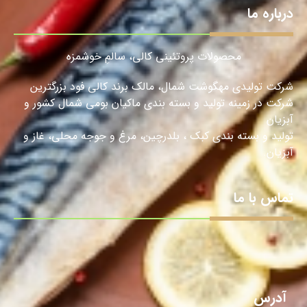
درباره ما
محصولات پروتئینی کالی، سالمِ خوشمزه
شرکت تولیدی مهگوشت شمال، مالک برند کالی فود بزرگترین
شرکت در زمینه تولید و بسته بندی ماکیان بومی شمال کشور و
آبزیان
تولید و بسته بندی کبک ، بلدرچین، مرغ و جوجه محلی، غاز و
آبزیان.
تماس با ما
آدرس