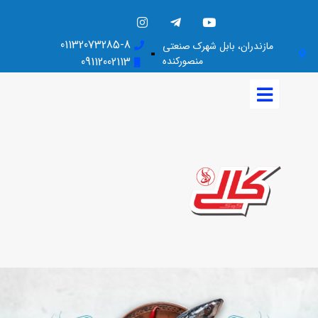
01132073285-8
مازندران، بابل شهرک صنعتی
منصورکنده
09112002113