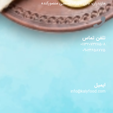
مازندران، بابل شهرک صنعتی منصورکنده
تلفن تماس
01132073285-8
09024658775
ایمیل
info@kalyfood.com